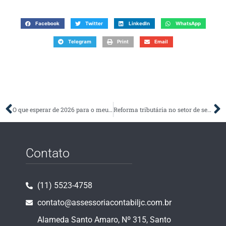
Facebook
Twitter
LinkedIn
WhatsApp
Telegram
Print
Email
O que esperar de 2026 para o meu negócio: insights para crescer com mais clareza e segurança
Reforma tributária no setor de serviços: o que muda e como se preparar (2026 a 2033)
Contato
(11) 5523-4758
contato@assessoriacontabiljc.com.br
Alameda Santo Amaro, Nº 315, Santo